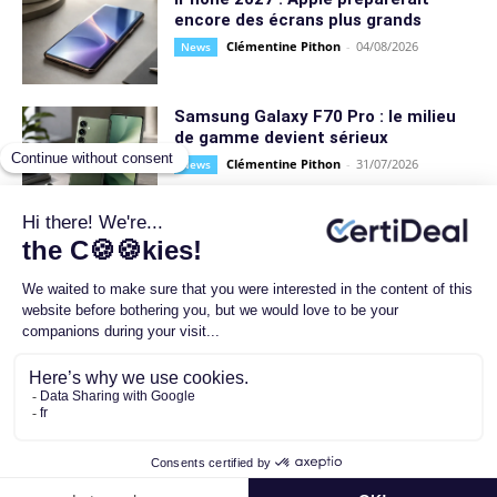
encore des écrans plus grands
Clémentine Pithon
-
04/08/2026
News
Samsung Galaxy F70 Pro : le milieu
de gamme devient sérieux
Clémentine Pithon
-
31/07/2026
News
Samsung confirme deux nouveaux
Galaxy, et le timing n’a rien d’anodin
Clémentine Pithon
-
31/07/2026
News
Siri AI pourrait devenir payant pour
les gros utilisateurs : Apple prépare-
t-elle son vrai virage IA ?
Clémentine Pithon
-
31/07/2026
News