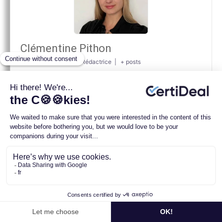
Clémentine Pithon
Rédactrice
|
+ posts
Je suis Clémentine Pithon, en tant que passionnée de
technologie, j’écris des articles pour vous guider dans
l’univers des appareils reconditionnés. Mon objectif est
simple : vous aider à faire des choix éclairés,
comprendre les produits et en tirer le meilleur au
quotidien. Astuces, explications et conseils pratiques
sont au cœur de mes articles.