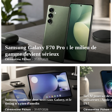
Samsung Galaxy F70 Pro : le milieu de
gamme devient sérieux
Clémentine Pithon
-
31/07/2026
Siri AI pourrait dev
Samsung confirme deux nouveaux Galaxy, et le
utilisateurs : Apple 
timing n’a rien d’anodin
IA ?
Clémentine Pithon
-
31/07/2026
Clémentine Pithon
-