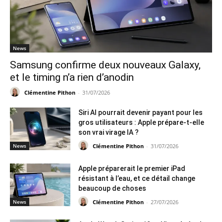
News
Samsung confirme deux nouveaux Galaxy,
et le timing n’a rien d’anodin
Clémentine Pithon
-
31/07/2026
Siri AI pourrait devenir payant pour les
gros utilisateurs : Apple prépare-t-elle
son vrai virage IA ?
Clémentine Pithon
-
31/07/2026
News
Apple préparerait le premier iPad
résistant à l’eau, et ce détail change
beaucoup de choses
Clémentine Pithon
-
27/07/2026
News