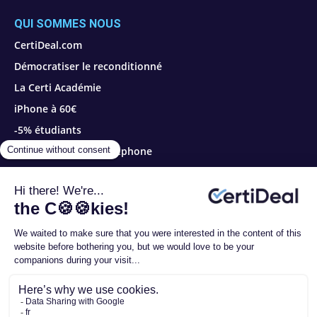
QUI SOMMES NOUS
CertiDeal.com
Démocratiser le reconditionné
La Certi Académie
iPhone à 60€
-5% étudiants
Revendez votre smartphone
SUIVEZ NOUS
CERTI MAG
À propos de CertiMag
Contactez-nous