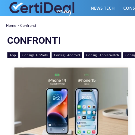
NEWS TECH
CONS
Home
Confronti
CONFRONTI
App
Consigli AirPods
Consigli Android
Consigli Apple Watch
Consi