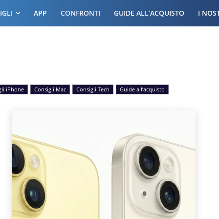
IGLI
APP
CONFRONTI
GUIDE ALL’ACQUISTO
I NOS
gli iPhone
Consigli Mac
Consigli Tech
Guide all’acquisto