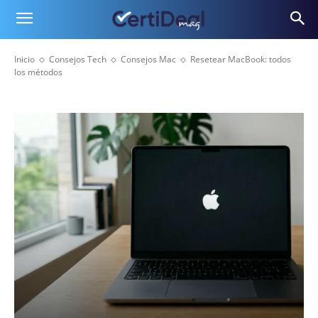
Inicio
Consejos Tech
Consejos Mac
Resetear MacBook: todos
los métodos