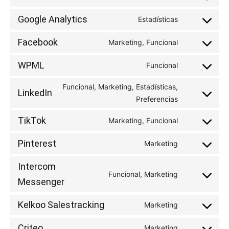
Consent
to
Google Analytics
Estadísticas
Consent
service
to
wordpress
Facebook
Marketing, Funcional
Consent
service
to
google-
WPML
Funcional
Consent
service
analytics
to
facebook
Funcional, Marketing, Estadísticas,
LinkedIn
service
Preferencias
Consent
wpml
to
TikTok
Marketing, Funcional
service
Consent
linkedin
to
Pinterest
Marketing
Consent
service
to
tiktok
Intercom
Funcional, Marketing
service
Consent
Messenger
pinterest
to
Kelkoo Salestracking
Marketing
service
Consent
intercom-
to
Criteo
Marketing