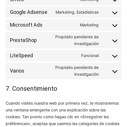
messenger
Consent
service
to
kelkoo-
Google Adsense
Marketing, Estadísticas
Consent
service
salestrackin
to
criteo
Microsoft Ads
Marketing
Consent
service
to
google-
Propósito pendiente de
PrestaShop
service
adsense
investigación
Consent
microsoft-
to
LiteSpeed
Funcional
ads
service
Consent
prestashop
to
Propósito pendiente de
Varios
service
investigación
Consent
litespeed
to
7. Consentimiento
service
varios
Cuando visites nuestra web por primera vez, te mostraremos
una ventana emergente con una explicación sobre las
cookies. Tan pronto como hagas clic en «Enregistrer les
préférences», aceptas que usemos las categorías de cookies